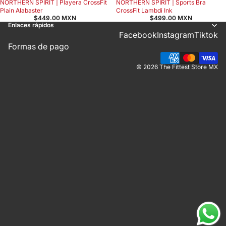
NORTHERN SPIRIT | Playera CrossFit
NORTHERN SPIRIT | Sports Bra
Plain Alabaster
CrossFit Lambdi Ink
$449.00 MXN
$499.00 MXN
Enlaces rápidos
Facebook
Instagram
Tiktok
Formas de pago
© 2026
The Fittest Store MX