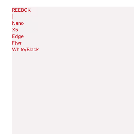
REEBOK
|
Nano
X5
Edge
Ftwr
White/Black