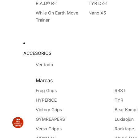
R.A.D® R-1
TYR DZ-1
While On Earth Move
Nano X5
Trainer
ACCESORIOS
Ver todo
Marcas
Frog Grips
RBST
HYPERICE
TYR
Victory Grips
Bear Kompl
GYMREAPERS
Luxiaojun
Versa Gripps
Rocktape