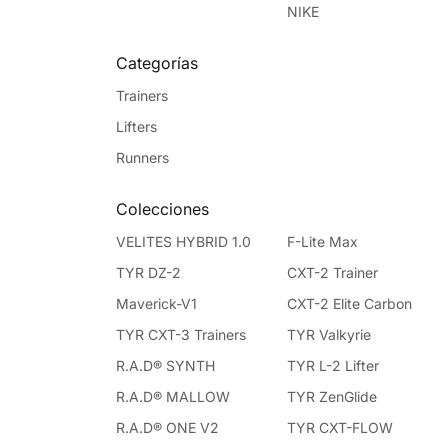
NIKE
Categorías
Trainers
Lifters
Runners
Colecciones
VELITES HYBRID 1.0
F-Lite Max
TYR DZ-2
CXT-2 Trainer
Maverick-V1
CXT-2 Elite Carbon
TYR CXT-3 Trainers
TYR Valkyrie
R.A.D® SYNTH
TYR L-2 Lifter
R.A.D® MALLOW
TYR ZenGlide
R.A.D® ONE V2
TYR CXT-FLOW