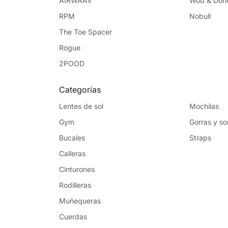
AIRWAAV
Wod & Don
RPM
Nobull
The Toe Spacer
Rogue
2POOD
Categorías
Lentes de sol
Mochilas
Gym
Gorras y s
Bucales
Straps
Calleras
Cinturones
Rodilleras
Muñequeras
Cuerdas