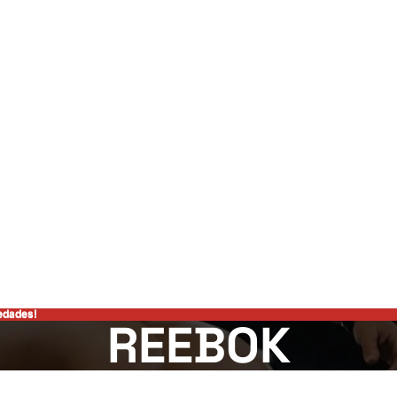
edades!
edades!
REEBOK