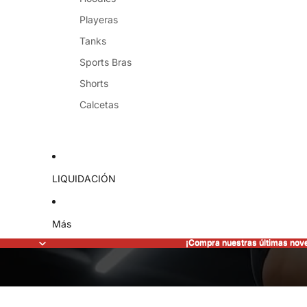
Playeras
Tanks
Sports Bras
Shorts
Calcetas
LIQUIDACIÓN
Más
¡Compra nuestras últimas nov
¡Compra nuestras últimas nov