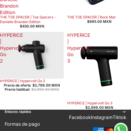
Brandon
Edition
THE TOE SPACER | Toe Spacers -
THE TOE SPACER | Rock Mat
$995.00 MXN
Danielle Brandon Edition
$450.00 MXN
HYPERICE
HYPERICE
|
|
Hypervolt
Hypervolt
Go
Go
2
3
HYPERICE | Hypervolt Go 2
Oferta
Precio de oferta
$2,799.00 MXN
Precio habitual
$2,999.00 MXN
HYPERICE | Hypervolt Go 3
$2,999.00 MXN
Enlaces rápidos
Facebook
Instagram
Tiktok
Formas de pago