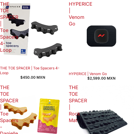
THE
HYPERICE
TOE
|
SPACER
Venom
|
Go
Toe
Spacers
4-
Loop
THE TOE SPACER | Toe Spacers 4-
Loop
HYPERICE | Venom Go
$450.00 MXN
$2,599.00 MXN
THE
THE
TOE
TOE
SPACER
SPACER
|
|
Toe
Rock
Spacers
Mat
-
Danielle