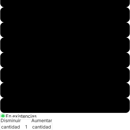
1
con Meses sin Tarjeta.
En tu cuenta de Mercado Pago,
elige la
2
cantidad de meses
y confirma.
28
Paga mes a mes
con saldo disponible,
3
débito u otros medios.
28.5
Crédito sujeto a aprobación.
¿Tienes dudas? Consulta nuestra
Ayuda.
29.5
30
30.5
31
32
En existencias
Disminuir
Aumentar
cantidad
cantidad