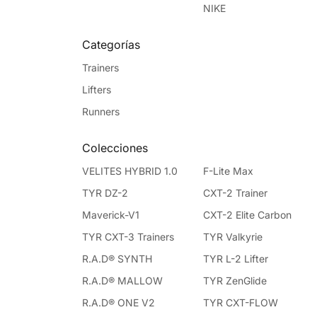
NIKE
Categorías
Trainers
Lifters
Runners
Colecciones
VELITES HYBRID 1.0
F-Lite Max
TYR DZ-2
CXT-2 Trainer
Maverick-V1
CXT-2 Elite Carbon
TYR CXT-3 Trainers
TYR Valkyrie
R.A.D® SYNTH
TYR L-2 Lifter
R.A.D® MALLOW
TYR ZenGlide
R.A.D® ONE V2
TYR CXT-FLOW