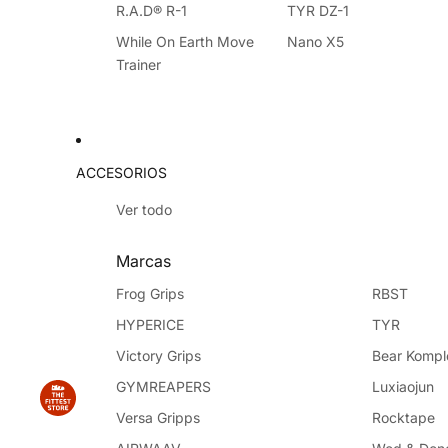
R.A.D® R-1
TYR DZ-1
While On Earth Move
Nano X5
Trainer
ACCESORIOS
Ver todo
Marcas
Frog Grips
RBST
HYPERICE
TYR
Victory Grips
Bear Kompl
GYMREAPERS
Luxiaojun
Versa Gripps
Rocktape