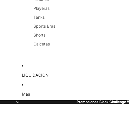
Playeras
Tanks
Sports Bras
Shorts
Calcetas
LIQUIDACIÓN
Más
Promociones Black Challenge
Promociones Black Challenge