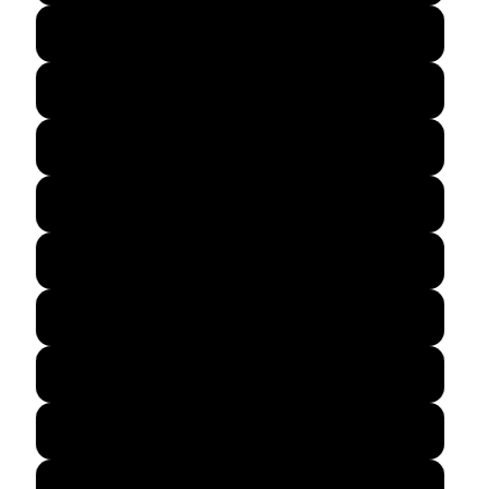
26.5
27
27.5
28
28.5
29
29.5
30
31