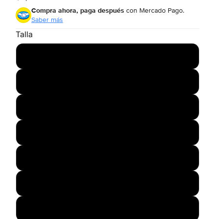
Compra ahora, paga después
con Mercado Pago.
Saber más
Talla
21.5
22
22.5
23
24
24.5
26