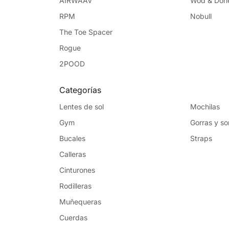
AIRWAAV
Wod & Don
RPM
Nobull
The Toe Spacer
Rogue
2POOD
Categorías
Lentes de sol
Mochilas
Gym
Gorras y s
Bucales
Straps
Calleras
Cinturones
Rodilleras
Muñequeras
Cuerdas