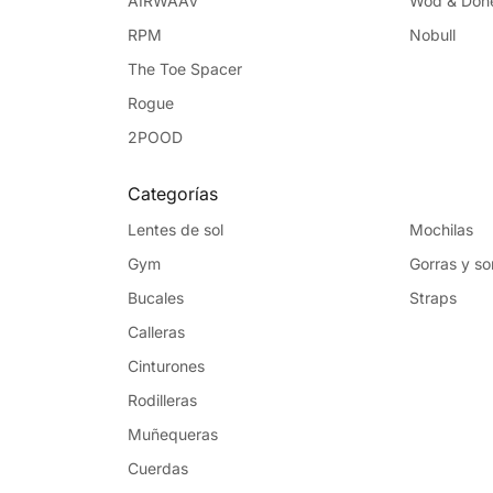
AIRWAAV
Wod & Don
RPM
Nobull
The Toe Spacer
Rogue
2POOD
Categorías
Lentes de sol
Mochilas
Gym
Gorras y s
Bucales
Straps
Calleras
Cinturones
Rodilleras
Muñequeras
Cuerdas