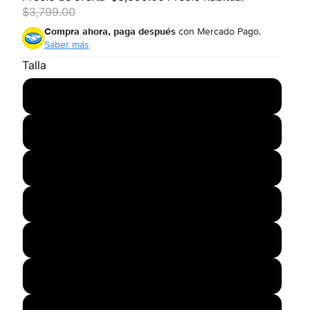
$3,799.00
Compra ahora, paga después
con Mercado Pago.
Saber más
Talla
21.5
22
23
24
24.5
25