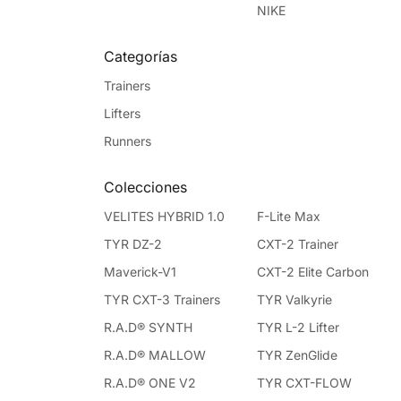
NIKE
Categorías
Trainers
Lifters
Runners
Colecciones
VELITES HYBRID 1.0
F-Lite Max
TYR DZ-2
CXT-2 Trainer
Maverick-V1
CXT-2 Elite Carbon
TYR CXT-3 Trainers
TYR Valkyrie
R.A.D® SYNTH
TYR L-2 Lifter
R.A.D® MALLOW
TYR ZenGlide
R.A.D® ONE V2
TYR CXT-FLOW