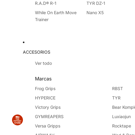
R.A.D® R-1
TYR DZ-1
While On Earth Move
Nano X5
Trainer
ACCESORIOS
Ver todo
Marcas
Frog Grips
RBST
HYPERICE
TYR
Victory Grips
Bear Kompl
GYMREAPERS
Luxiaojun
Versa Gripps
Rocktape