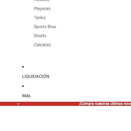
Playeras
Tanks
Sports Bras
Shorts
Calcetas
LIQUIDACIÓN
Más
¡Compra nuestras últimas nov
¡Compra nuestras últimas nov