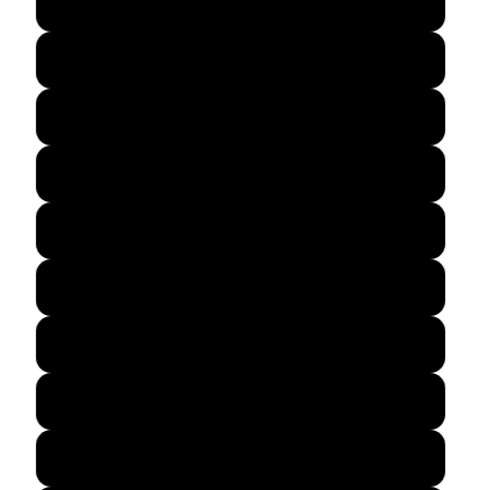
25.5
26
26.5
27
27.5
28
28.5
29
29.5