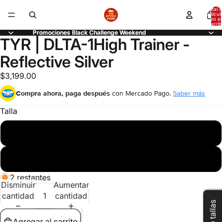
Total 
artícul
en el
carrit
0
Promociones Black Challenge Weekend
Promociones Black Challenge Weekend
TYR | DLTA-1High Trainer -
Abrir
Abrir
Abrir
Abrir
Abrir
imagen
imagen
imagen
imagen
imagen
Reflective Silver
a
a
a
a
a
pantalla
pantalla
pantalla
pantalla
pantalla
$3,199.00
completa
completa
completa
completa
completa
Compra ahora, paga después
con Mercado Pago.
Saber más
Talla
22.5
24.5
2 restantes
Disminuir
Aumentar
cantidad
cantidad
Compra ahora y paga a meses
sin tarjeta de crédito
Agregar al carrito