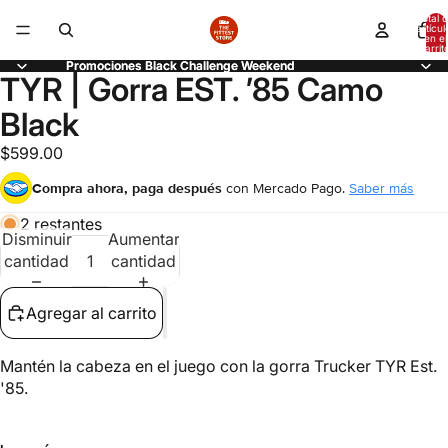
Total 
artícul
en el
carrit
0
Promociones Black Challenge Weekend
Promociones Black Challenge Weekend
TYR | Gorra EST. ’85 Camo
Abrir
Abrir
imagen
imagen
Black
a
a
pantalla
pantalla
$599.00
completa
completa
Compra ahora, paga después
con Mercado Pago.
Saber más
2 restantes
Disminuir
Aumentar
cantidad
cantidad
Agregar al carrito
Mantén la cabeza en el juego con la gorra Trucker TYR Est.
'85.
Compra ahora y paga a meses
sin tarjeta de crédito