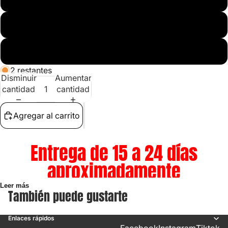
Crédito sujeto a aprobación.
¿Tienes dudas? Consulta nuestra
Ayuda.
29.5
30
2 restantes
Disminuir
Aumentar
cantidad
cantidad
Agregar al carrito
Entrega de 15 a 24 días
aproximadamente
Leer más
También puede gustarte
IMPORTANTE:
TALLAS SON MX
Enlaces rápidos
¿Tienes dudas?