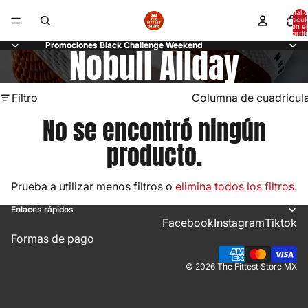
Total 
artícul
en el
carrit
0
Promociones Black Challenge Weekend
Promociones Black Challenge Weekend
Nobull Allday
Filtro
Columna de cuadrícul
No se encontró ningún
producto.
Prueba a utilizar menos filtros o
elimina todos los filtros
.
Enlaces rápidos
Facebook
Instagram
Tiktok
Formas de pago
© 2026
The Fittest Store MX